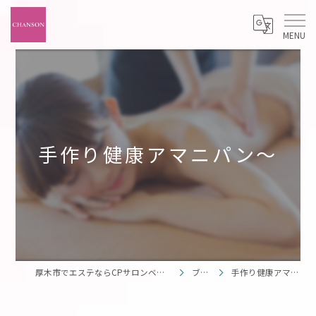
手作り健康アマニパン〜
厚木市でエステならCPサロンベリー厚木妻田店
ブログ
手作り健康アマニパン〜