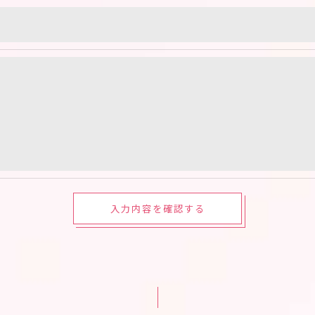
よう、適切に安全管理対策を実施します。
果＞
した当社のサービスをご提供できない場合がございますの
手続について＞
削除・利用停止の手続を定めさせて頂いております。
頂きます。
体的手続きにつきましては、お電話でお問合せ下さい。