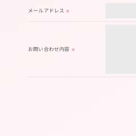
メールアドレス
＜個人情報の安全管理＞
※
当社では、個人情報の漏洩等がなされない
＜個人情報を与えなかった場合に生じる結
必要な情報を頂けない場合は、それに対応
お問い合わせ内容
※
＜個人情報の開示･訂正・削除･利用停止の
当社では、お客様の個人情報の開示･訂正･
ご本人である事を確認のうえ、対応させて
個人情報の開示･訂正･削除・利用停止の具