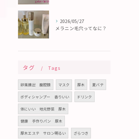
2026/05/27
メラニン毛穴ってなに？
タグ
Tags
卵巣摘出 腹腔鏡
マスク
厚木
夏バテ
ボディシャンプー 香りいい
ドリンク
体にいい 地元野菜 厚木
健康 手作りパン 厚木
厚木エステ サロン明るい
ざらつき